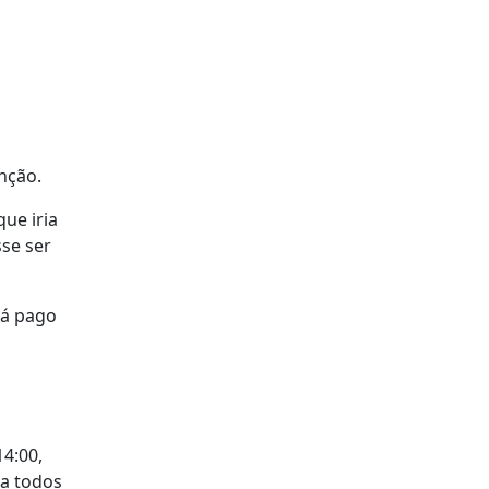
nção.
ue iria
se ser
rá pago
14:00,
 a todos