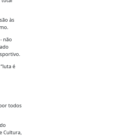
total
são às
smo.
 - não
gado
sportivo.
“luta é
 por todos
 do
e Cultura,