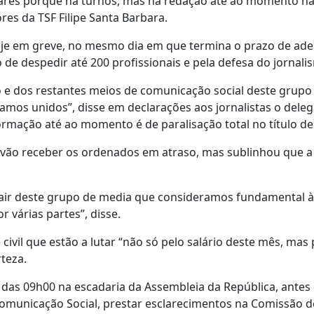
ares porque há turnos, mas na redação até ao momento há 
res da TSF Filipe Santa Barbara.
je em greve, no mesmo dia em que termina o prazo de ade
 de despedir até 200 profissionais e pela defesa do jornali
o e dos restantes meios de comunicação social deste grupo
amos unidos”, disse em declarações aos jornalistas o dele
formação até ao momento é de paralisação total no título de
 vão receber os ordenados em atraso, mas sublinhou que a 
sair deste grupo de media que consideramos fundamental à
 várias partes”, disse.
ivil que estão a lutar “não só pelo salário deste mês, mas
teza.
das 09h00 na escadaria da Assembleia da República, antes
 Comunicação Social, prestar esclarecimentos na Comissão d