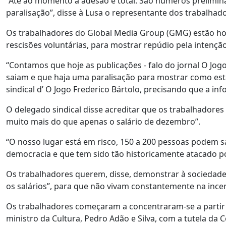
“Até ao momento a adesão é total. São números prelimin
paralisação”, disse à Lusa o representante dos trabalhado
Os trabalhadores do Global Media Group (GMG) estão ho
rescisões voluntárias, para mostrar repúdio pela intenção
“Contamos que hoje as publicações - falo do jornal O Jog
saiam e que haja uma paralisação para mostrar como est
sindical d’ O Jogo Frederico Bártolo, precisando que a in
O delegado sindical disse acreditar que os trabalhadores
muito mais do que apenas o salário de dezembro”.
“O nosso lugar está em risco, 150 a 200 pessoas podem 
democracia e que tem sido tão historicamente atacado por
Os trabalhadores querem, disse, demonstrar à sociedade c
os salários”, para que não vivam constantemente na incer
Os trabalhadores começaram a concentraram-se a partir 
ministro da Cultura, Pedro Adão e Silva, com a tutela da