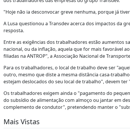
dos trabalhadores das empresas do grupo Transdev.
"Hoje não ia desconvocar greve nenhuma, porque já tive
A Lusa questionou a Transdev acerca dos impactos da gr
resposta.
Entre as exigências dos trabalhadores estão aumentos s
nacional, ou da inflação, aquela que for mais favorável
filiadas na ANTROP", a Associação Nacional de Transport
Para os trabalhadores, o local de trabalho deve ser "aqu
outro, mesmo que diste a mesma distância casa-trabalho"
estejam deslocados do seu local de trabalho", devem ter 
Os trabalhadores exigem ainda o "pagamento do pequeno-
do subsídio de alimentação com almoço ou jantar em desl
complemento de condutor", pretendendo manter o "subsí
Mais Vistas