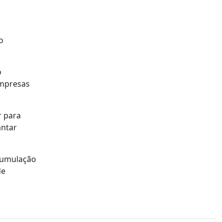
o
o
empresas
r para
antar
acumulação
de