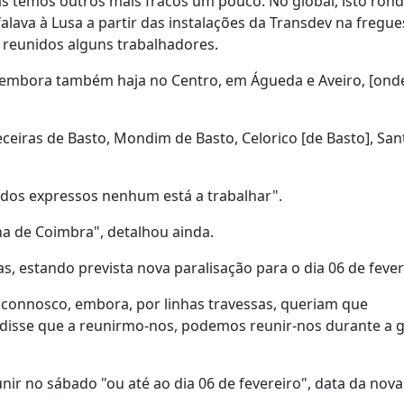
s temos outros mais fracos um pouco. No global, isto ron
 falava à Lusa a partir das instalações da Transdev na fregue
o reunidos alguns trabalhadores.
, embora também haja no Centro, em Águeda e Aveiro, [ond
eiras de Basto, Mondim de Basto, Celorico [de Basto], Sant
 dos expressos nenhum está a trabalhar".
a de Coimbra", detalhou ainda.
, estando prevista nova paralisação para o dia 06 de fever
connosco, embora, por linhas travessas, queriam que
disse que a reunirmo-nos, podemos reunir-nos durante a g
nir no sábado "ou até ao dia 06 de fevereiro", data da nov