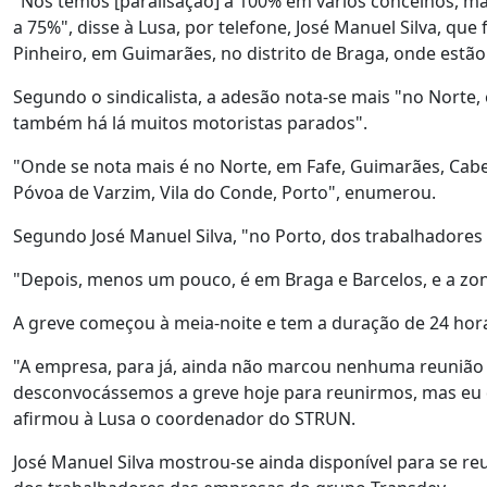
"Nós temos [paralisação] a 100% em vários concelhos, ma
a 75%", disse à Lusa, por telefone, José Manuel Silva, que
Pinheiro, em Guimarães, no distrito de Braga, onde estã
Segundo o sindicalista, a adesão nota-se mais "no Norte
também há lá muitos motoristas parados".
"Onde se nota mais é no Norte, em Fafe, Guimarães, Cabec
Póvoa de Varzim, Vila do Conde, Porto", enumerou.
Segundo José Manuel Silva, "no Porto, dos trabalhadores
"Depois, menos um pouco, é em Braga e Barcelos, e a zon
A greve começou à meia-noite e tem a duração de 24 horas
"A empresa, para já, ainda não marcou nenhuma reunião 
desconvocássemos a greve hoje para reunirmos, mas eu 
afirmou à Lusa o coordenador do STRUN.
José Manuel Silva mostrou-se ainda disponível para se reu