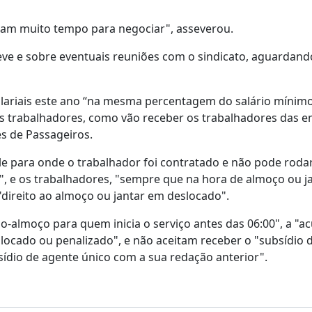
ram muito tempo para negociar", asseverou.
eve e sobre eventuais reuniões com o sindicato, aguardand
alariais este ano “na mesma percentagem do salário mínim
 aos trabalhadores, como vão receber os trabalhadores das 
es de Passageiros.
ele para onde o trabalhador foi contratado e não pode roda
, e os trabalhadores, "sempre que na hora de almoço ou j
"direito ao almoço ou jantar em deslocado".
almoço para quem inicia o serviço antes das 06:00", a "
ocado ou penalizado", e não aceitam receber o "subsídio 
dio de agente único com a sua redação anterior".