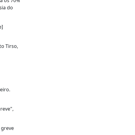
da os 70%
sia do
e]
o Tirso,
eiro.
reve",
a greve