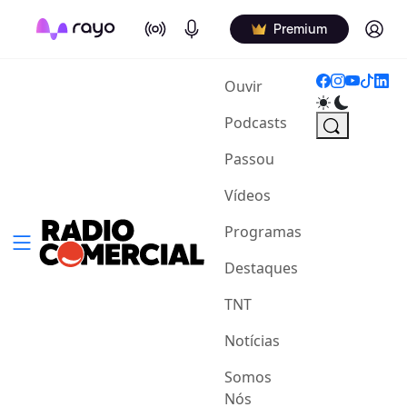
On Air
Podcasts
Log in
Premium
(current)
Ouvir
Podcasts
Passou
Vídeos
Programas
Destaques
TNT
Notícias
Somos
Nós