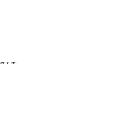
omento em
.