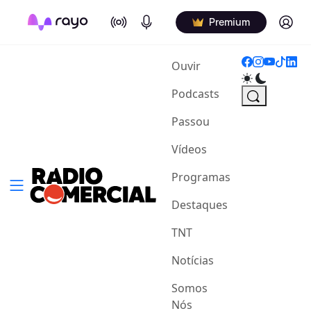
On Air
Podcasts
Log in
Premium
(current)
Ouvir
Podcasts
Passou
Vídeos
Programas
Destaques
TNT
Notícias
Somos
Nós