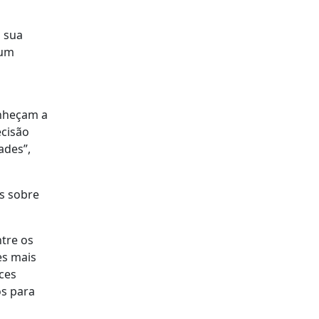
à sua
num
onheçam a
ecisão
ades”,
s sobre
ntre os
es mais
ces
os para