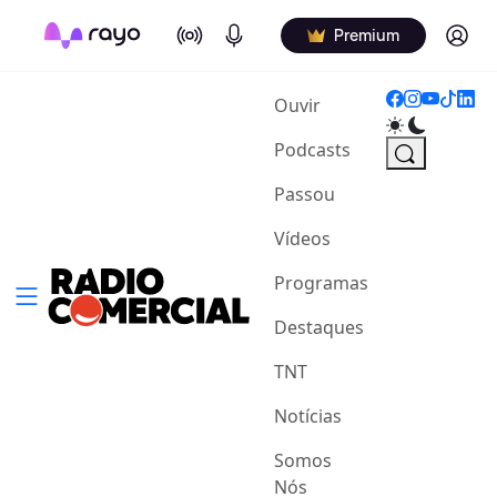
On Air
Podcasts
Log in
Premium
(current)
Ouvir
Podcasts
Passou
Vídeos
Programas
Destaques
TNT
Notícias
Somos
Nós