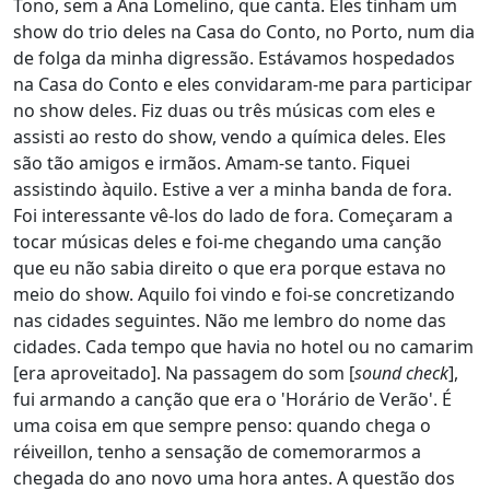
Tono, sem a Ana Lomelino, que canta. Eles tinham um
show do trio deles na Casa do Conto, no Porto, num dia
de folga da minha digressão. Estávamos hospedados
na Casa do Conto e eles convidaram-me para participar
no show deles. Fiz duas ou três músicas com eles e
assisti ao resto do show, vendo a química deles. Eles
são tão amigos e irmãos. Amam-se tanto. Fiquei
assistindo àquilo. Estive a ver a minha banda de fora.
Foi interessante vê-los do lado de fora. Começaram a
tocar músicas deles e foi-me chegando uma canção
que eu não sabia direito o que era porque estava no
meio do show. Aquilo foi vindo e foi-se concretizando
nas cidades seguintes. Não me lembro do nome das
cidades. Cada tempo que havia no hotel ou no camarim
[era aproveitado]. Na passagem do som [
sound check
],
fui armando a canção que era o 'Horário de Verão'. É
uma coisa em que sempre penso: quando chega o
réiveillon, tenho a sensação de comemorarmos a
chegada do ano novo uma hora antes. A questão dos