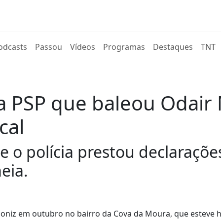
rent)
odcasts
Passou
Vídeos
Programas
Destaques
TNT
 PSP que baleou Odair 
cal
 o polícia prestou declaraçõe
eia.
niz em outubro no bairro da Cova da Moura, que esteve h