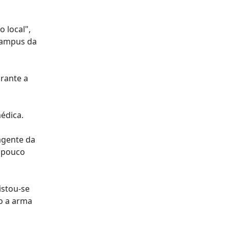
 local",
 Campus da
urante a
édica.
agente da
u pouco
istou-se
so a arma