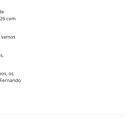
de
026 com
as vamos
s,
nos, os
 [Fernando