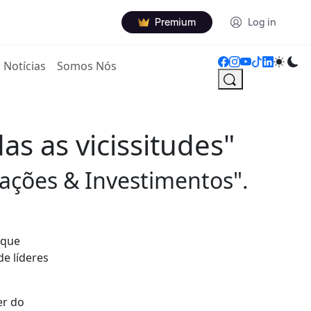
Premium
Log in
Notícias
Somos Nós
s as vicissitudes"
tações & Investimentos".
ique
e líderes
er do