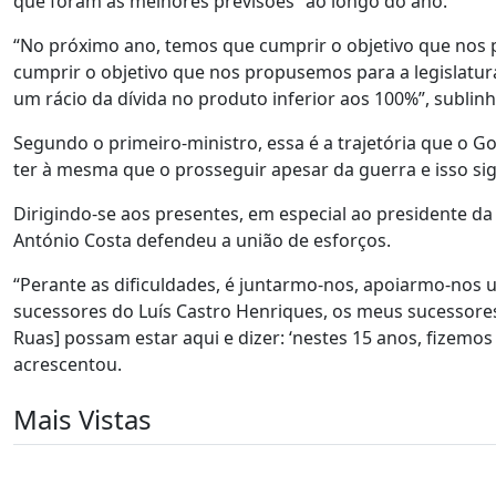
que foram as melhores previsões” ao longo do ano.
“No próximo ano, temos que cumprir o objetivo que no
cumprir o objetivo que nos propusemos para a legislatu
um rácio da dívida no produto inferior aos 100%”, sublin
Segundo o primeiro-ministro, essa é a trajetória que o G
ter à mesma que o prosseguir apesar da guerra e isso sig
Dirigindo-se aos presentes, em especial ao presidente da
António Costa defendeu a união de esforços.
“Perante as dificuldades, é juntarmo-nos, apoiarmo-nos u
sucessores do Luís Castro Henriques, os meus sucessore
Ruas] possam estar aqui e dizer: ‘nestes 15 anos, fizemos
acrescentou.
Mais Vistas