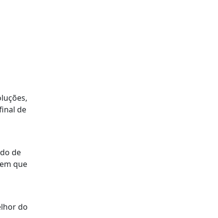
oluções,
inal de
ado de
 em que
elhor do