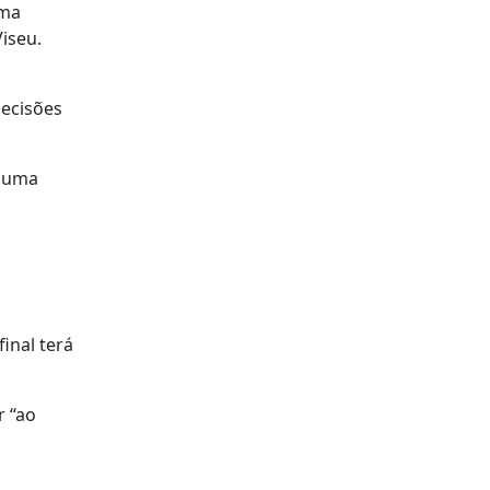
uma
iseu.
decisões
r uma
inal terá
r “ao