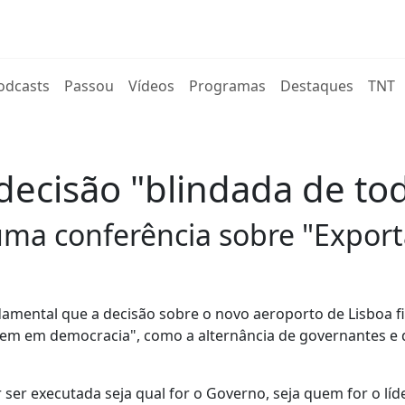
rent)
odcasts
Passou
Vídeos
Programas
Destaques
TNT
ecisão "blindada de toda
uma conferência sobre "Expor
damental que a decisão sobre o novo aeroporto de Lisboa f
tem em democracia", como a alternância de governantes e d
r executada seja qual for o Governo, seja quem for o líd