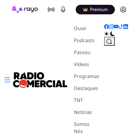
On Air
Podcasts
Log in
Premium
(current)
Ouvir
Podcasts
Passou
Vídeos
Programas
Destaques
TNT
Notícias
Somos
Nós