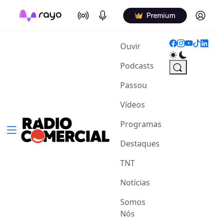
On Air
Podcasts
Log in
Premium
(current)
Ouvir
Podcasts
Passou
Vídeos
Programas
Destaques
TNT
Notícias
Somos
Nós