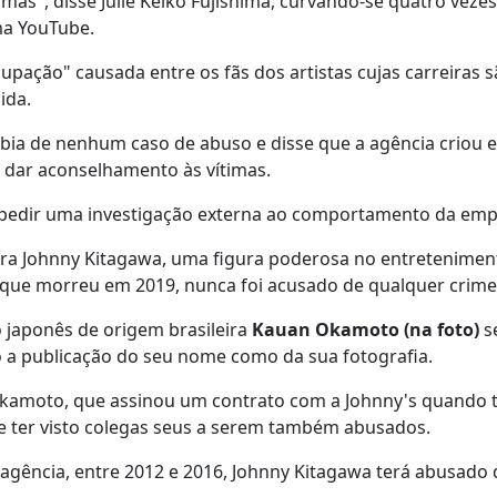
mas", disse Julie Keiko Fujishima, curvando-se quatro veze
ma YouTube.
pação" causada entre os fãs dos artistas cujas carreiras 
ida.
abia de nenhum caso de abuso e disse que a agência criou 
a dar aconselhamento às vítimas.
e pedir uma investigação externa ao comportamento da emp
ra Johnny Kitagawa, uma figura poderosa no entretenimen
, que morreu em 2019, nunca foi acusado de qualquer crime
 japonês de origem brasileira
Kauan Okamoto (na foto)
s
nto a publicação do seu nome como da sua fotografia.
kamoto, que assinou um contrato com a Johnny's quando t
e ter visto colegas seus a serem também abusados.
agência, entre 2012 e 2016, Johnny Kitagawa terá abusado 