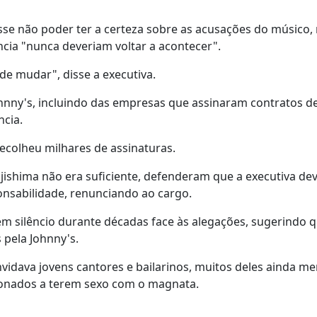
sse não poder ter a certeza sobre as acusações do músico,
ncia "nunca deveriam voltar a acontecer".
e mudar", disse a executiva.
hnny's, incluindo das empresas que assinaram contratos d
ncia.
recolheu milhares de assinaturas.
jishima não era suficiente, defenderam que a executiva dev
nsabilidade, renunciando ao cargo.
m silêncio durante décadas face às alegações, sugerindo 
 pela Johnny's.
idava jovens cantores e bailarinos, muitos deles ainda me
onados a terem sexo com o magnata.