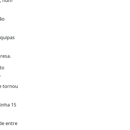
s, num
são
equipas
resa.
to
.
e tornou
inha 15
de entre