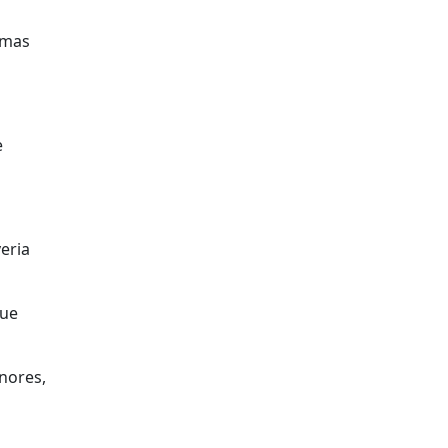
 mas
e
eria
que
nores,