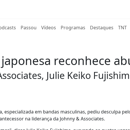
rent)
odcasts
Passou
Vídeos
Programas
Destaques
TNT
 japonesa reconhece ab
ssociates, Julie Keiko Fujishi
a, especializada em bandas masculinas, pediu desculpa pel
 antecessor na liderança da Johnny & Associates.