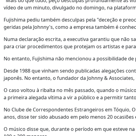
"Mais do que tudo, peço desculpas profundamente às víti
vídeo de um minuto, divulgado no domingo, na platafor
Fujishima pediu também desculpas pela "deceção e preocu
geridas pela Johnny's, como a empresa também é conhec
Numa declaração escrita, a executiva garantiu que não s
para criar procedimentos que protejam os artistas e par
No entanto, Fujishima não mencionou a possibilidade d
Desde 1988 que vinham sendo publicadas alegações cont
japonês. No entanto, o fundador da Johnny & Associates
O caso voltou à ribalta no mês passado, quando o músico
a primeira alegada vítima a vir a público e a permitir ta
No Clube de Correspondentes Estrangeiros em Tóquio, O
anos, disse ter sido abusado em pelo menos 20 ocasiões 
O músico disse que, durante o período em que esteve na 