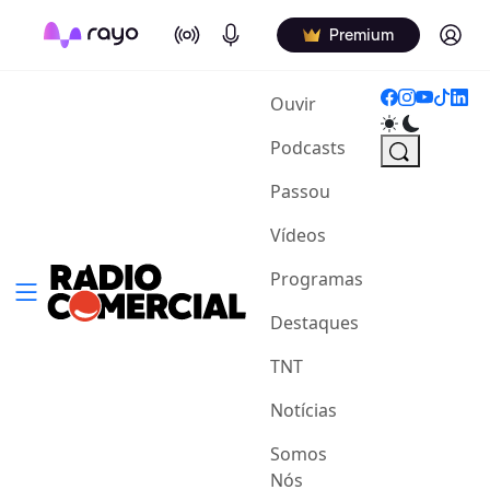
On Air
Podcasts
Log in
Premium
(current)
Ouvir
Podcasts
Passou
Vídeos
Programas
Destaques
TNT
Notícias
Somos
Nós