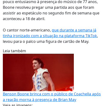
pouco entusiasmo à presença do músico de 77 anos,
Boone resolveu pregar uma partida aos que foram
assistir ao espetáculo no segundo fim de semana que
aconteceu a 18 de abril.
O cantor norte-americano,
que durante a semana já
tinha ironizado com a situação na plataforma TikTok
,
levou para o palco uma figura de cartão de May.
Leia também
Benson Boone brinca com o público de Coachella após
a reação morna à presença de Brian May
Veja as imagens: