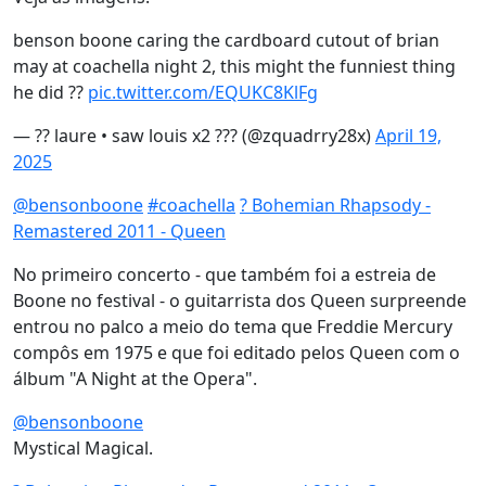
benson boone caring the cardboard cutout of brian
may at coachella night 2, this might the funniest thing
he did ??
pic.twitter.com/EQUKC8KlFg
— ?? laure • saw louis x2 ??? (@zquadrry28x)
April 19,
2025
@bensonboone
#coachella
? Bohemian Rhapsody -
Remastered 2011 - Queen
No primeiro concerto - que também foi a estreia de
Boone no festival - o guitarrista dos Queen surpreende
entrou no palco a meio do tema que Freddie Mercury
compôs em 1975 e que foi editado pelos Queen com o
álbum "A Night at the Opera".
@bensonboone
Mystical Magical.