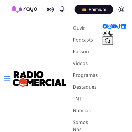
On Air
Podcasts
Log in
Premium
(current)
Ouvir
Podcasts
Passou
Vídeos
Programas
Destaques
TNT
Notícias
Somos
Nós