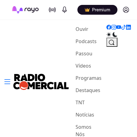
On Air
Podcasts
Log in
Premium
(current)
Ouvir
Podcasts
Passou
Vídeos
Programas
Destaques
TNT
Notícias
Somos
Nós