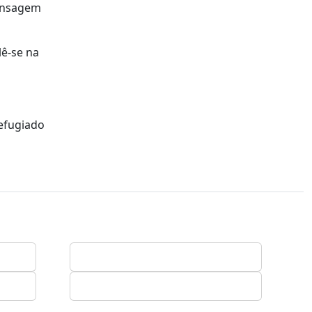
mensagem
lê-se na
refugiado