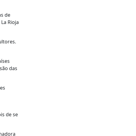
as de
 La Rioja
ltores.
aíses
nsão das
des
is de se
enadora