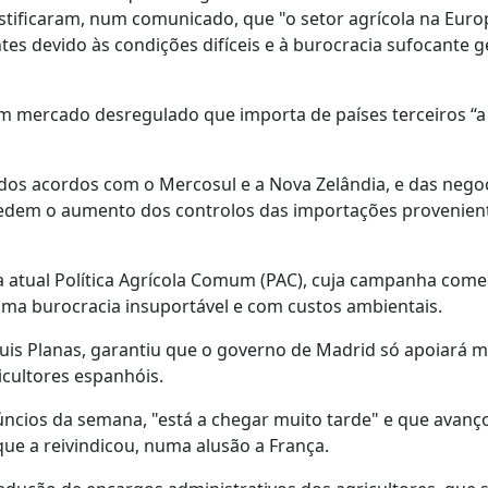
stificaram, num comunicado, que "o setor agrícola na Eur
es devido às condições difíceis e à burocracia sufocante 
um mercado desregulado que importa de países terceiros “a
 dos acordos com o Mercosul e a Nova Zelândia, e das nego
 pedem o aumento dos controlos das importações provenien
a atual Política Agrícola Comum (PAC), cuja campanha com
 uma burocracia insuportável e com custos ambientais.
, Luis Planas, garantiu que o governo de Madrid só apoiará
icultores espanhóis.
ncios da semana, "está a chegar muito tarde" e que avan
ue a reivindicou, numa alusão a França.