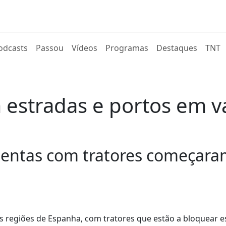
rent)
odcasts
Passou
Vídeos
Programas
Destaques
TNT
 estradas e portos em v
lentas com tratores começaram
as regiões de Espanha, com tratores que estão a bloquear e