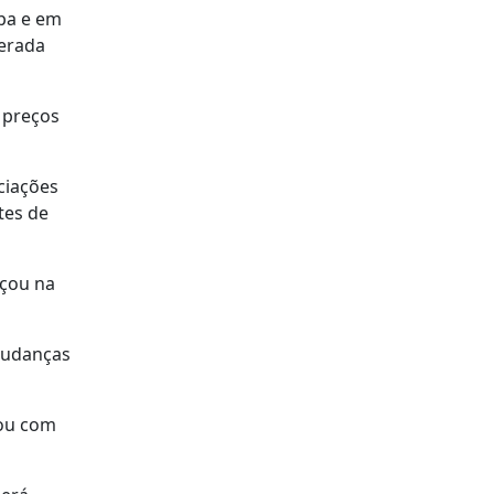
opa e em
gerada
 preços
ciações
tes de
eçou na
 mudanças
çou com