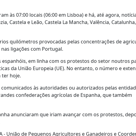
 às 07:00 locais (06:00 em Lisboa) e há, até agora, notíci
a, Castela e Leão, Castela La Mancha, Valência, Catalunha,
ários quilómetros provocadas pelas concentrações de agricu
 nas ligações com Portugal.
 espanhóis, em linha com os protestos do setor noutros p
icas da União Europeia (UE). No entanto, o número e exte
ter hoje.
a, comunicados às autoridades ou autorizados pelas entida
andes confederações agrícolas de Espanha, que também
panha anunciaram que iriam avançar com os protestos, depo
.
UPA - União de Pequenos Agricultores e Ganadeiros e Coord