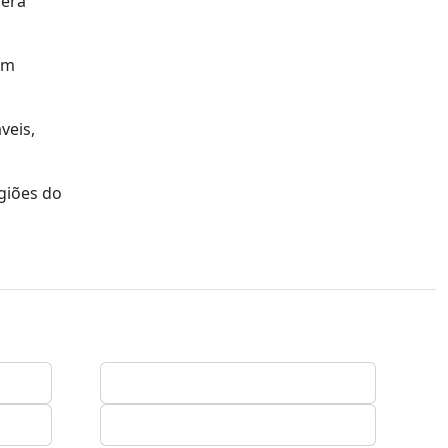
será
em
veis,
giões do