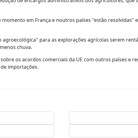
dução de encargos administrativos dos agricultores, que 
e momento em França e noutros países "estão resolvidas" 
o agroecológica" para as explorações agrícolas serem rentá
 menos chuva.
 sobre os acordos comerciais da UE com outros países e re
 de importações.