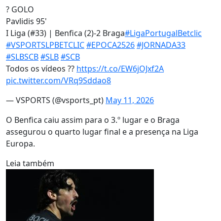
? GOLO
Pavlidis 95'
I Liga (#33) | Benfica (2)-2 Braga
#LigaPortugalBetclic
#VSPORTSLPBETCLIC
#EPOCA2526
#JORNADA33
#SLBSCB
#SLB
#SCB
Todos os vídeos ??
https://t.co/EW6jOJxf2A
pic.twitter.com/VRq9Sddao8
— VSPORTS (@vsports_pt)
May 11, 2026
O Benfica caiu assim para o 3.º lugar e o Braga
assegurou o quarto lugar final e a presença na Liga
Europa.
Leia também