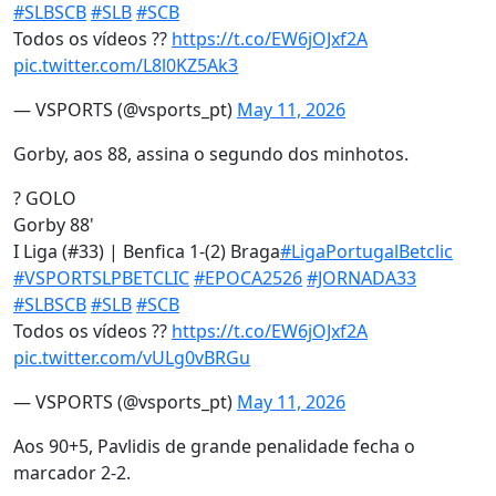
#SLBSCB
#SLB
#SCB
Todos os vídeos ??
https://t.co/EW6jOJxf2A
pic.twitter.com/L8l0KZ5Ak3
— VSPORTS (@vsports_pt)
May 11, 2026
Gorby, aos 88, assina o segundo dos minhotos.
? GOLO
Gorby 88'
I Liga (#33) | Benfica 1-(2) Braga
#LigaPortugalBetclic
#VSPORTSLPBETCLIC
#EPOCA2526
#JORNADA33
#SLBSCB
#SLB
#SCB
Todos os vídeos ??
https://t.co/EW6jOJxf2A
pic.twitter.com/vULg0vBRGu
— VSPORTS (@vsports_pt)
May 11, 2026
Aos 90+5, Pavlidis de grande penalidade fecha o
marcador 2-2.