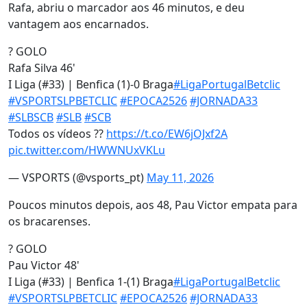
Rafa, abriu o marcador aos 46 minutos, e deu
vantagem aos encarnados.
? GOLO
Rafa Silva 46'
I Liga (#33) | Benfica (1)-0 Braga
#LigaPortugalBetclic
#VSPORTSLPBETCLIC
#EPOCA2526
#JORNADA33
#SLBSCB
#SLB
#SCB
Todos os vídeos ??
https://t.co/EW6jOJxf2A
pic.twitter.com/HWWNUxVKLu
— VSPORTS (@vsports_pt)
May 11, 2026
Poucos minutos depois, aos 48, Pau Victor empata para
os bracarenses.
? GOLO
Pau Victor 48'
I Liga (#33) | Benfica 1-(1) Braga
#LigaPortugalBetclic
#VSPORTSLPBETCLIC
#EPOCA2526
#JORNADA33