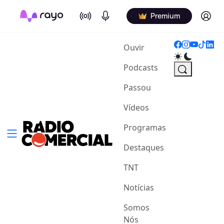
On Air
Podcasts
Log in
Premium
(current)
Ouvir
Podcasts
Passou
Vídeos
Programas
Destaques
TNT
Notícias
Somos
Nós