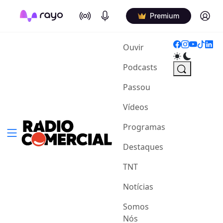
On Air
Podcasts
Log in
Premium
(current)
Ouvir
Podcasts
Passou
Vídeos
Programas
Destaques
TNT
Notícias
Somos
Nós