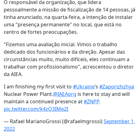
O responsável da organização, que lidera
pessoalmente a missão de fiscalização de 14 pessoas, já
tinha anunciado, na quarta-feira, a intenção de instalar
uma "presença permanente" no local, que está no
centro de fortes preocupações.
"Fizemos uma avaliação inicial. Vimos o trabalho
dedicado dos funcionários e da direção. Apesar das
circunstâncias muito, muito difíceis, eles continuam a
trabalhar com profissionalismo", acrescentou o diretor
da AIEA.
I am finishing my first visit to
#Ukraine
’s
#Zaporizhzhya
Nuclear Power Plant.
@IAEAorg
is here to stay and will
maintain a continued presence at
#ZNPP
.
pic.twitter.com/k4zO3IMe2I
— Rafael MarianoGrossi (@rafaelmgrossi)
September 1,
2022