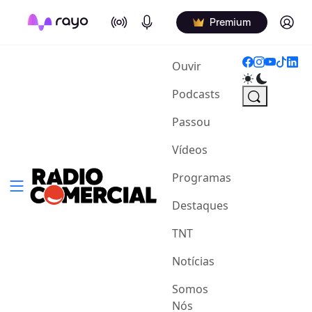
On Air
Podcasts
Log in
Premium
(current)
Ouvir
Podcasts
Passou
Vídeos
Programas
Destaques
TNT
Notícias
Somos
Nós