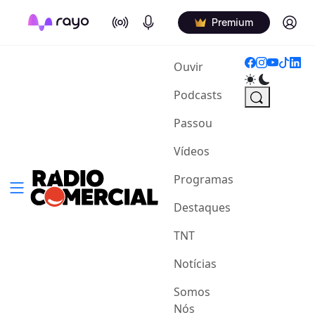
On Air
Podcasts
Log in
Premium
(current)
Ouvir
Podcasts
Passou
Vídeos
Programas
Destaques
TNT
Notícias
Somos
Nós