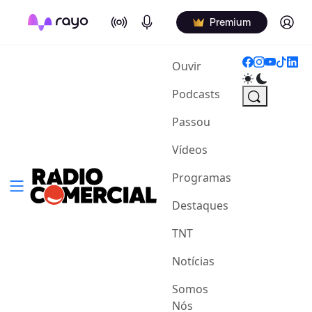
On Air
Podcasts
Log in
Premium
(current)
Ouvir
Podcasts
Passou
Vídeos
Programas
Destaques
TNT
Notícias
Somos
Nós