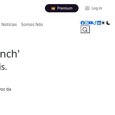
Premium
Log in
Notícias
Somos Nós
anch'
s.
voz da
a