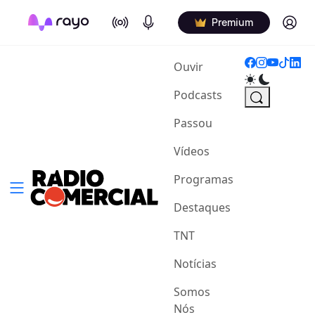
On Air
Podcasts
Log in
Premium
(current)
Ouvir
Podcasts
Passou
Vídeos
Programas
Destaques
TNT
Notícias
Somos
Nós