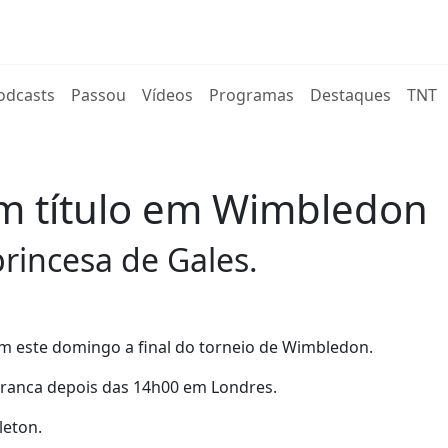
rent)
odcasts
Passou
Vídeos
Programas
Destaques
TNT
am título em Wimbledon
princesa de Gales.
am este domingo a final do torneio de Wimbledon.
arranca depois das 14h00 em Londres.
leton.