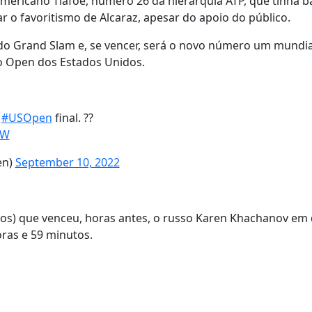
ericano Tiafoe, número 26 da hierarquia ATP, que tinha b
ar o favoritismo de Alcaraz, apesar do apoio do público.
io do Grand Slam e, se vencer, será o novo número um mundia
o Open dos Estados Unidos.
e
#USOpen
final. ??
0W
en)
September 10, 2022
s) que venceu, horas antes, o russo Karen Khachanov em
horas e 59 minutos.