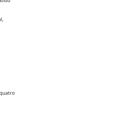
atido
l,
 quatro