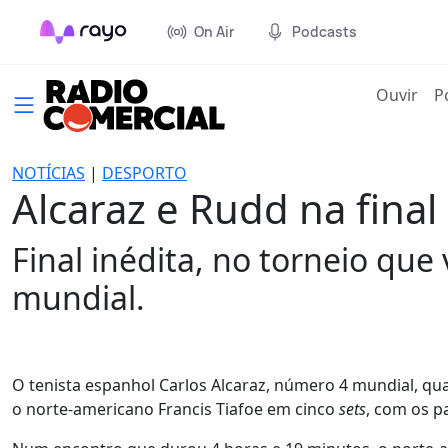
On Air
Podcasts
(cur
Ouvir
P
NOTÍCIAS
|
DESPORTO
Alcaraz e Rudd na fina
Final inédita, no torneio q
mundial.
O tenista espanhol Carlos Alcaraz, número 4 mundial, qua
o norte-americano Francis Tiafoe em cinco
sets
, com os par