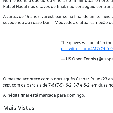
Num encontro que durou 4 horas e 19 minutos, o norte-am
Rafael Nadal nos oitavos de final, não conseguiu contrari
Alcaraz, de 19 anos, vai estrear-se na final de um torne
sucedendo ao russo Daniil Medvedev, o atual campeão d
The gloves will be off in th
pic.twitter.com/4M7xObfn
— US Open Tennis (@usop
O mesmo acontece com o norueguês Casper Ruud (23 ano
sets
, com os parciais de 7-6 (7-5), 6-2, 5-7 e 6-2, em duas 
A inédita final está marcada para domingo.
Mais Vistas