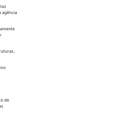
ntas
à agência
ivamente
m
ruturas,
enos
to de
as