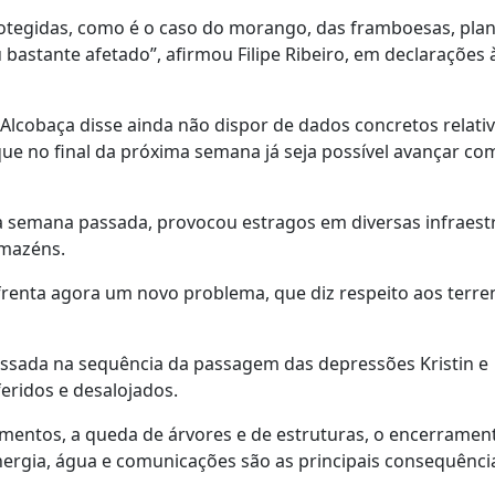
protegidas, como é o caso do morango, das framboesas, pla
u bastante afetado”, afirmou Filipe Ribeiro, em declarações 
 Alcobaça disse ainda não dispor de dados concretos relat
ue no final da próxima semana já seja possível avançar co
 na semana passada, provocou estragos em diversas infraest
rmazéns.
enfrenta agora um novo problema, que diz respeito aos terr
sada na sequência da passagem das depressões Kristin e
ridos e desalojados.
pamentos, a queda de árvores e de estruturas, o encerramen
 energia, água e comunicações são as principais consequênci