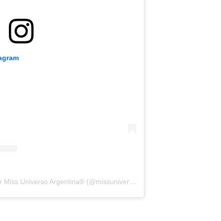
tagram
Uma publicação partilhada por Miss Universo Argentina® (@missuniversoar)