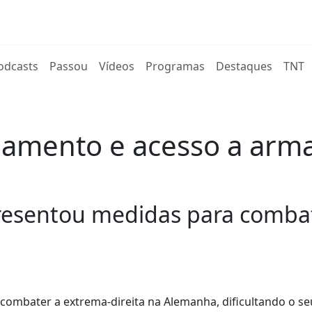
rent)
odcasts
Passou
Vídeos
Programas
Destaques
TNT
ciamento e acesso a arm
resentou medidas para combat
combater a extrema-direita na Alemanha, dificultando o se