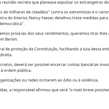
 reunião secreta que planeava expulsar os estrangeiros do 
 de milhares de cidadãos" contra os extremistas e o racis
stra do Interior, Nancy Faeser, detalhou treze medidas para
democrática".
emos privá-las dos seus rendimentos, queremos tirar-lhes 
em Berlim.
l de proteção da Constituição, facilitando a luta desta en
ireita.
ecretos, deverá ser possível encerrar contas bancárias inv
 à ordem pública.
ganizações ou redes incitarem ao ódio ou à violência.
as, a responsável afirmou que será "o mais breve possível