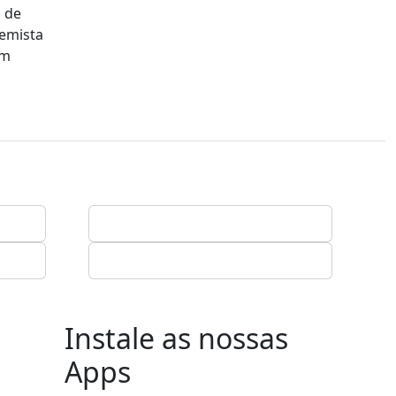
 de
remista
em
Instale as nossas
Apps