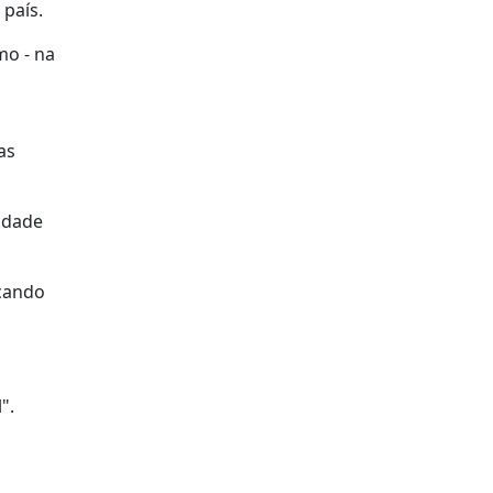
país.
mo - na
as
tidade
ocando
".