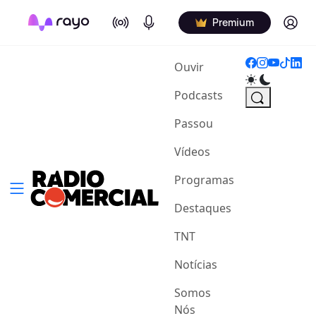
On Air
Podcasts
Log in
Premium
(current)
Ouvir
Podcasts
Passou
Vídeos
Programas
Destaques
TNT
Notícias
Somos
Nós