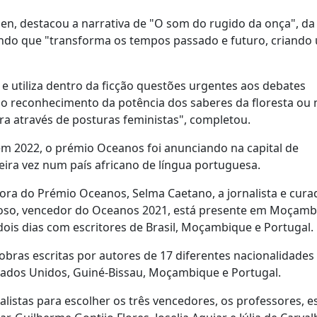
en, destacou a narrativa de "O som do rugido da onça", da 
mando que "transforma os tempos passado e futuro, criando
a e utiliza dentro da ficção questões urgentes aos debates
; ao reconhecimento da potência dos saberes da floresta o
ura através de posturas feministas", completou.
em 2022, o prémio Oceanos foi anunciando na capital de
ra vez num país africano de língua portuguesa.
ora do Prémio Oceanos, Selma Caetano, a jornalista e cura
rdoso, vencedor do Oceanos 2021, está presente em Moçamb
ois dias com escritores de Brasil, Moçambique e Portugal.
ras escritas por autores de 17 diferentes nacionalidades
stados Unidos, Guiné-Bissau, Moçambique e Portugal.
inalistas para escolher os três vencedores, os professores, e