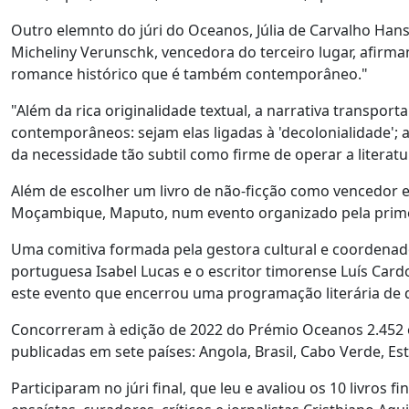
Outro elemnto do júri do Oceanos, Júlia de Carvalho Hans
Micheliny Verunschk, vencedora do terceiro lugar, afir
romance histórico que é também contemporâneo."
"Além da rica originalidade textual, a narrativa transport
contemporâneos: sejam elas ligadas à 'decolonialidade'
da necessidade tão subtil como firme de operar a literat
Além de escolher um livro de não-ficção como vencedor 
Moçambique, Maputo, num evento organizado pela primei
Uma comitiva formada pela gestora cultural e coordenad
portuguesa Isabel Lucas e o escritor timorense Luís Ca
este evento que encerrou uma programação literária de d
Concorreram à edição de 2022 do Prémio Oceanos 2.452 ob
publicadas em sete países: Angola, Brasil, Cabo Verde, E
Participaram no júri final, que leu e avaliou os 10 livros f