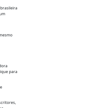
brasileira
 um
u mesmo
dora
ique para
 e
scritores,