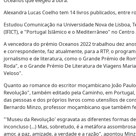
Oceanos que elegeu a obra.
Alexandra Lucas Coelho tem 14 livros publicados, entre r
Estudou Comunicação na Universidade Nova de Lisboa, Tea
(IFICT), e "Portugal Islâmico e o Mediterrâneo" no Centr
A vencedora do prémio Oceanos 2022 trabalhou dez anos em
e correspondente, faz atualmente, para a RTP, o progra
jornalismo e de literatura, como o Grande Prémio de Rom
Roda", e o Grande Prémio De Literatura de Viagens Maria
Veloso".
Quanto ao romance do escritor moçambicano João Paulo 
Revolução", também editado pela Caminho, em Portugal,
das pessoas e dos próprios livros como utensílios de con
Bernardo Minzo, professor moçambicano que também fez 
"'Museu da Revolução' esgravata as diferentes formas d
inconcluso (...) Mas, sobretudo, é a metáfora assombros
amor, a paz, amizade, a verdade e a razão", apontou Minz