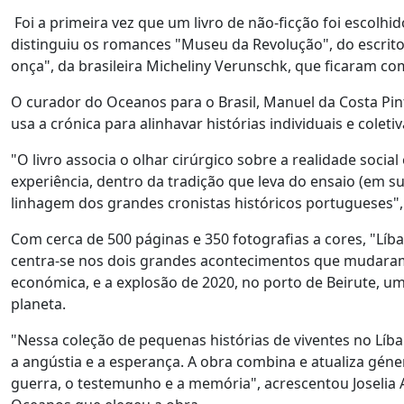
Foi a primeira vez que um livro de não-ficção foi escolhi
distinguiu os romances "Museu da Revolução", do escrit
onça", da brasileira Micheliny Verunschk, que ficaram co
O curador do Oceanos para o Brasil, Manuel da Costa Pin
usa a crónica para alinhavar histórias individuais e coleti
"O livro associa o olhar cirúrgico sobre a realidade socia
experiência, dentro da tradição que leva do ensaio (em s
linhagem dos grandes cronistas históricos portugueses"
Com cerca de 500 páginas e 350 fotografias a cores, "Líb
centra-se nos dois grandes acontecimentos que mudaram 
económica, e a explosão de 2020, no porto de Beirute, 
planeta.
"Nessa coleção de pequenas histórias de viventes no Líba
a angústia e a esperança. A obra combina e atualiza géne
guerra, o testemunho e a memória", acrescentou Joselia Agu