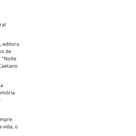
ral
, editora
os de
 "Noite
 Caetano
da
emória
r
empre
 vida, o