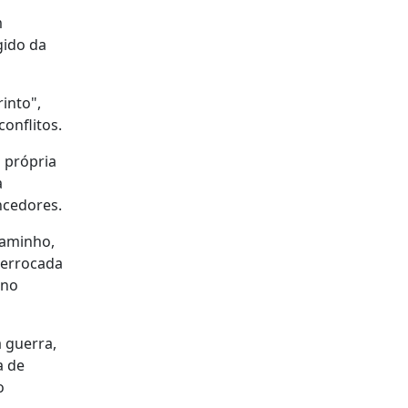
m
gido da
into",
conflitos.
a própria
a
ncedores.
Caminho,
derrocada
 no
a guerra,
a de
o