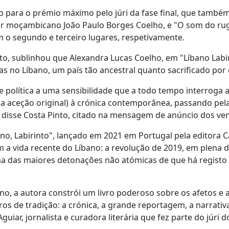
do para o prémio máximo pelo júri da fase final, que també
or moçambicano João Paulo Borges Coelho, e "O som do ru
m o segundo e terceiro lugares, respetivamente.
to, sublinhou que Alexandra Lucas Coelho, em "Líbano Labir
vas no Líbano, um país tão ancestral quanto sacrificado por 
l e política a uma sensibilidade que a todo tempo interroga 
ua aceção original) à crónica contemporânea, passando pel
, disse Costa Pinto, citado na mensagem de anúncio dos ve
ano, Labirinto", lançado em 2021 em Portugal pela editora 
a vida recente do Líbano: a revolução de 2019, em plena 
uma das maiores detonações não atómicas de que há registo
no, a autora constrói um livro poderoso sobre os afetos e 
ros de tradição: a crónica, a grande reportagem, a narrativ
iar, jornalista e curadora literária que fez parte do júri d