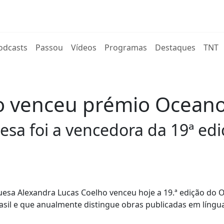
rent)
odcasts
Passou
Vídeos
Programas
Destaques
TNT
 venceu prémio Oceanos
uesa foi a vencedora da 19ª ed
uguesa Alexandra Lucas Coelho venceu hoje a 19.ª edição do 
asil e que anualmente distingue obras publicadas em língu