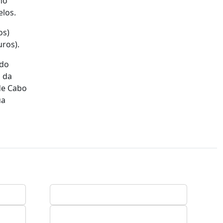
lho
elos.
os)
uros).
 do
s da
 de Cabo
ua