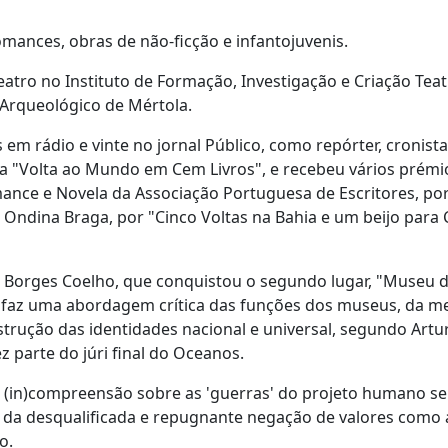
omances, obras de não-ficção e infantojuvenis.
tro no Instituto de Formação, Investigação e Criação Teat
o Arqueológico de Mértola.
 rádio e vinte no jornal Público, como repórter, cronista
ma "Volta ao Mundo em Cem Livros", e recebeu vários prémi
ance e Novela da Associação Portuguesa de Escritores, por
 Ondina Braga, por "Cinco Voltas na Bahia e um beijo para
Borges Coelho, que conquistou o segundo lugar, "Museu 
 faz uma abordagem crítica das funções dos museus, da m
strução das identidades nacional e universal, segundo Artu
parte do júri final do Oceanos.
e (in)compreensão sobre as 'guerras' do projeto humano s
a da desqualificada e repugnante negação de valores como a
o.