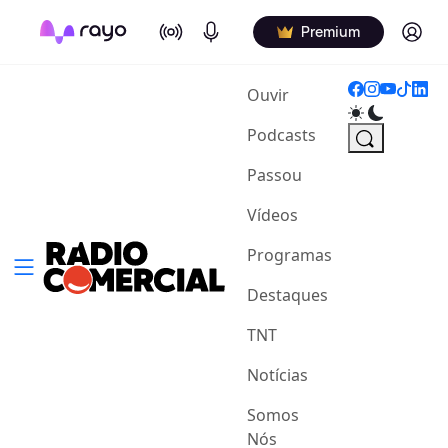
On Air
Podcasts
Log in
Premium
(current)
Ouvir
Podcasts
Passou
Vídeos
Programas
Destaques
TNT
Notícias
Somos
Nós