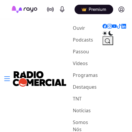
On Air
Podcasts
Log in
Premium
(current)
Ouvir
Podcasts
Passou
Vídeos
Programas
Destaques
TNT
Notícias
Somos
Nós