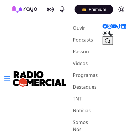
On Air
Podcasts
Log in
Premium
(current)
Ouvir
Podcasts
Passou
Vídeos
Programas
Destaques
TNT
Notícias
Somos
Nós