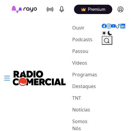
On Air
Podcasts
Log in
Premium
(current)
Ouvir
Podcasts
Passou
Vídeos
Programas
Destaques
TNT
Notícias
Somos
Nós