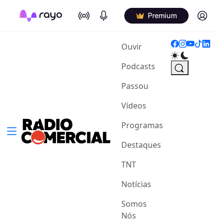
On Air
Podcasts
Log in
Premium
(current)
Ouvir
Podcasts
Passou
Vídeos
Programas
Destaques
TNT
Notícias
Somos
Nós