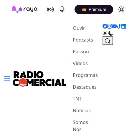
On Air
Podcasts
Log in
Premium
(current)
Ouvir
Podcasts
Passou
Vídeos
Programas
Destaques
TNT
Notícias
Somos
Nós