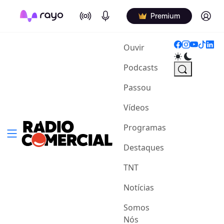
On Air
Podcasts
Log in
Premium
(current)
Ouvir
Podcasts
Passou
Vídeos
Programas
Destaques
TNT
Notícias
Somos
Nós