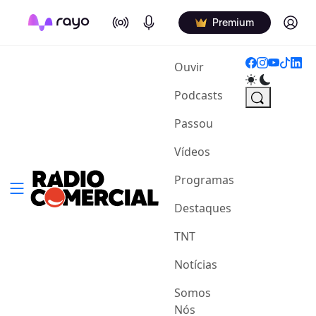
On Air
Podcasts
Log in
Premium
(current)
Ouvir
Podcasts
Passou
Vídeos
Programas
Destaques
TNT
Notícias
Somos
Nós