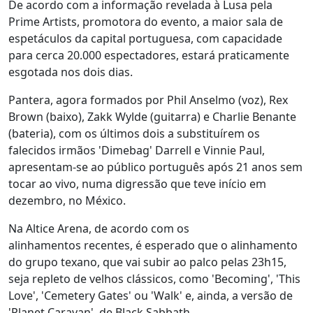
De acordo com a informação revelada à Lusa pela
Prime Artists, promotora do evento, a maior sala de
espetáculos da capital portuguesa, com capacidade
para cerca 20.000 espectadores, estará praticamente
esgotada nos dois dias.
Pantera, agora formados por Phil Anselmo (voz), Rex
Brown (baixo), Zakk Wylde (guitarra) e Charlie Benante
(bateria), com os últimos dois a substituírem os
falecidos irmãos 'Dimebag' Darrell e Vinnie Paul,
apresentam-se ao público português após 21 anos sem
tocar ao vivo, numa digressão que teve início em
dezembro, no México.
Na Altice Arena, de acordo com os
alinhamentos recentes, é esperado que o alinhamento
do grupo texano, que vai subir ao palco pelas 23h15,
seja repleto de velhos clássicos, como 'Becoming', 'This
Love', 'Cemetery Gates' ou 'Walk' e, ainda, a versão de
'Planet Caravan', de Black Sabbath.