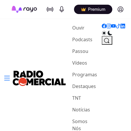
On Air
Podcasts
Log in
Premium
(current)
Ouvir
Podcasts
Passou
Vídeos
Programas
Destaques
TNT
Notícias
Somos
Nós