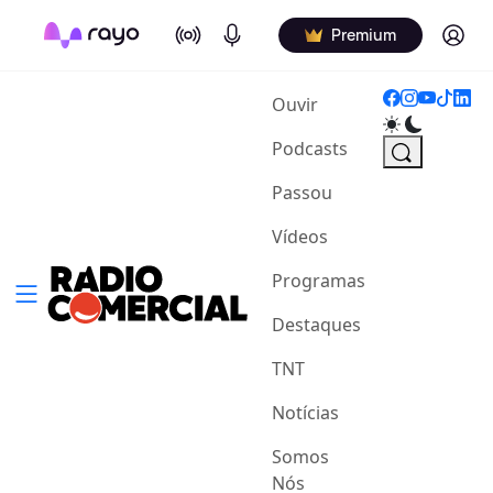
On Air
Podcasts
Log in
Premium
(current)
Ouvir
Podcasts
Passou
Vídeos
Programas
Destaques
TNT
Notícias
Somos
Nós