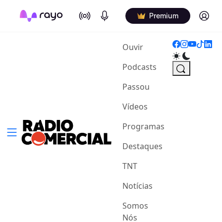
On Air
Podcasts
Log in
Premium
(current)
Ouvir
Podcasts
Passou
Vídeos
Programas
Destaques
TNT
Notícias
Somos
Nós