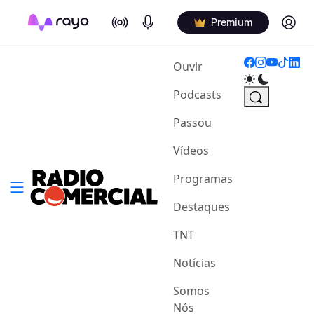
On Air
Podcasts
Log in
Premium
(current)
Ouvir
Podcasts
Passou
Vídeos
Programas
Destaques
TNT
Notícias
Somos
Nós