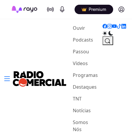
On Air
Podcasts
Log in
Premium
(current)
Ouvir
Podcasts
Passou
Vídeos
Programas
Destaques
TNT
Notícias
Somos
Nós