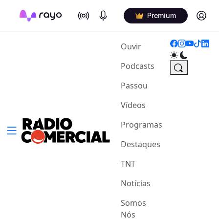
On Air
Podcasts
Log in
Premium
(current)
Ouvir
Podcasts
Passou
Vídeos
Programas
Destaques
TNT
Notícias
Somos
Nós