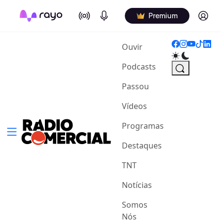
On Air
Podcasts
Log in
Premium
(current)
Ouvir
Podcasts
Passou
Vídeos
Programas
Destaques
TNT
Notícias
Somos
Nós