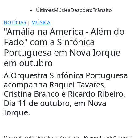
Últimas
Música
Desporto
Trânsito
NOTÍCIAS
|
MÚSICA
"Amália na America - Além do
Fado" com a Sinfónica
Portuguesa em Nova Iorque
em outubro
A Orquestra Sinfónica Portuguesa
acompanha Raquel Tavares,
Cristina Branco e Ricardo Ribeiro.
Dia 11 de outubro, em Nova
Iorque.
O espetáculo “Amália in America – Beyond Fado”, com a