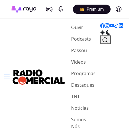
On Air
Podcasts
Log in
Premium
(current)
Ouvir
Podcasts
Passou
Vídeos
Programas
Destaques
TNT
Notícias
Somos
Nós