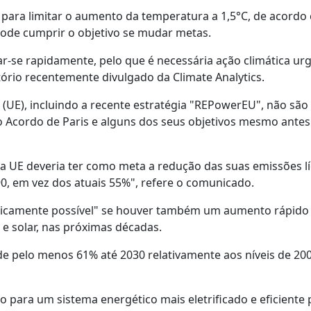
a para limitar o aumento da temperatura a 1,5°C, de acordo
 pode cumprir o objetivo se mudar metas.
har-se rapidamente, pelo que é necessária ação climática ur
ório recentemente divulgado da Climate Analytics.
a (UE), incluindo a recente estratégia "REPowerEU", não são
o Acordo de Paris e alguns dos seus objetivos mesmo antes
a UE deveria ter como meta a redução das suas emissões l
90, em vez dos atuais 55%", refere o comunicado.
micamente possível" se houver também um aumento rápido
 e solar, nas próximas décadas.
de pelo menos 61% até 2030 relativamente aos níveis de 20
o para um sistema energético mais eletrificado e eficiente 