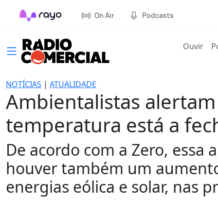
On Air
Podcasts
(cur
Ouvir
P
NOTÍCIAS
|
ATUALIDADE
Ambientalistas alertam
temperatura está a fec
De acordo com a Zero, essa 
houver também um aumento r
energias eólica e solar, nas 