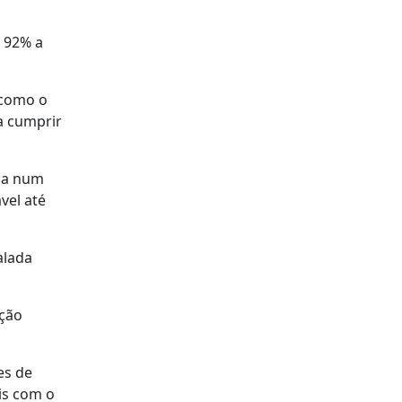
e 92% a
 como o
a cumprir
ada num
vel até
alada
ação
es de
is com o