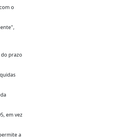
 com o
gente",
 do prazo
íquidas
 da
05, em vez
permite a