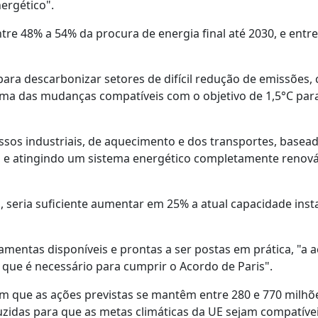
ergético".
re 48% a 54% da procura de energia final até 2030, e entr
ara descarbonizar setores de difícil redução de emissões,
 uma das mudanças compatíveis com o objetivo de 1,5°C par
essos industriais, de aquecimento e dos transportes, base
a, e atingindo um sistema energético completamente renová
o, seria suficiente aumentar em 25% a atual capacidade inst
ramentas disponíveis e prontas a ser postas em prática, "a 
 que é necessário para cumprir o Acordo de Paris".
m que as ações previstas se mantêm entre 280 e 770 milhõ
uzidas para que as metas climáticas da UE sejam compatíve