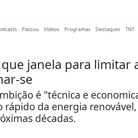
rent)
odcasts
Passou
Vídeos
Programas
Destaques
TNT
 que janela para limita
har-se
ambição é "técnica e economic
ápido da energia renovável,
próximas décadas.