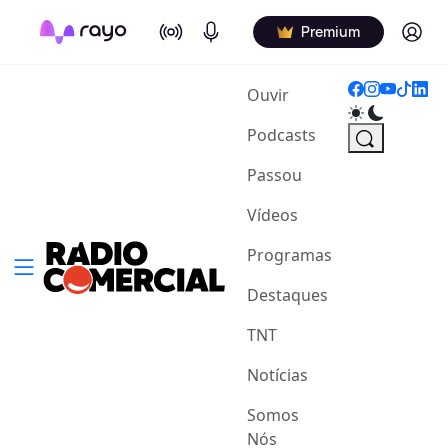
On Air
Podcasts
Log in
Premium
(current)
Ouvir
Podcasts
Passou
Vídeos
Programas
Destaques
TNT
Notícias
Somos
Nós