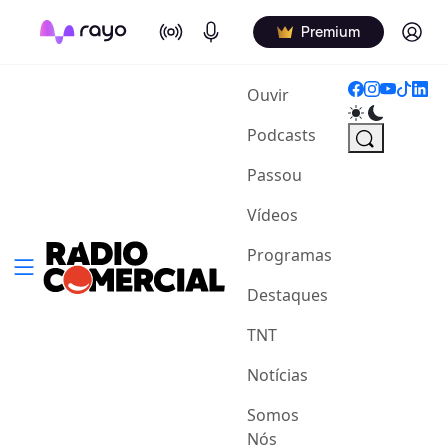
On Air
Podcasts
Log in
Premium
(current)
Ouvir
Podcasts
Passou
Vídeos
Programas
Destaques
TNT
Notícias
Somos
Nós